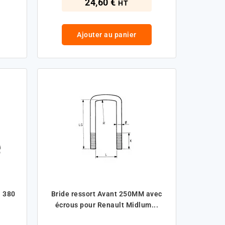
24,60 €
HT
Ajouter au panier
G 380
Bride ressort Avant 250MM avec
écrous pour Renault Midlum...