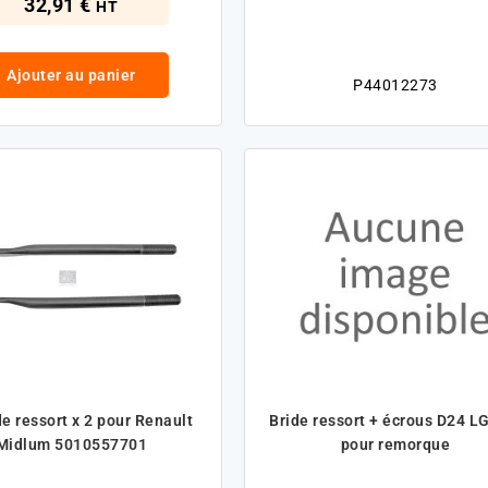
32,91 €
HT
Ajouter au panier
P44012273
de ressort x 2 pour Renault
Bride ressort + écrous D24 L
Midlum 5010557701
pour remorque