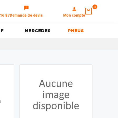
0
feedback
person
 16 87
Demande de devis
Mon compte
AF
MERCEDES
PNEUS