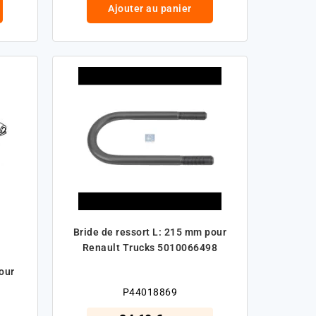
Ajouter au panier
Bride de ressort L: 215 mm pour
Renault Trucks 5010066498
our
P44018869