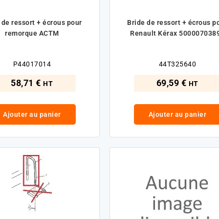
 de ressort + écrous pour
Bride de ressort + écrous p
remorque ACTM
Renault Kérax 500007038
P44017014
44T325640
58,71 €
69,59 €
HT
HT
Ajouter au panier
Ajouter au panier