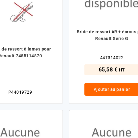
Bride de ressort AR + écrous
Renault Série G
 de ressort à lames pour
Renault 7485114870
44T314022
65,58 €
HT
Ajouter au panier
P44019729