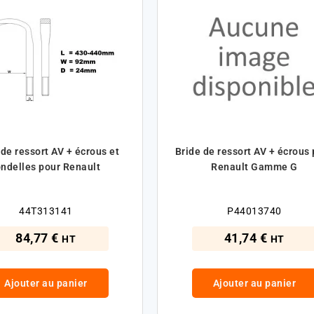
 de ressort AV + écrous et
Bride de ressort AV + écrous
ondelles pour Renault
Renault Gamme G
44T313141
P44013740
84,77 €
41,74 €
HT
HT
Ajouter au panier
Ajouter au panier