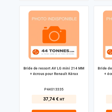
Bride de ressort AV LG mini 214 MM
Bride d
+ écrous pour Renault Kérax
+ éc
P44013335
37,74 €
HT