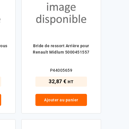
rous
Bride de ressort Arrière pour
Renault Midlum 5000451557
P44005659
32,87 €
HT
Ajouter au panier