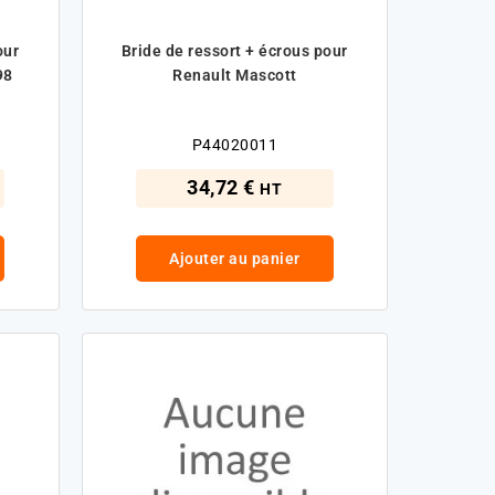
our
Bride de ressort + écrous pour
98
Renault Mascott
P44020011
34,72 €
HT
Ajouter au panier