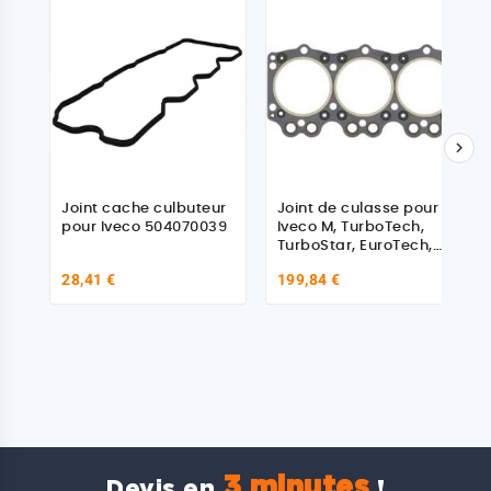

Joint cache culbuteur
Joint de culasse pour
pour Iveco 504070039
Iveco M, TurboTech,
TurboStar, EuroTech,
EuroStar, EuroTrakker
28,41 €
199,84 €
3 minutes
Devis en
!