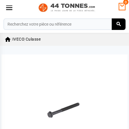
0

IVECO
Culasse