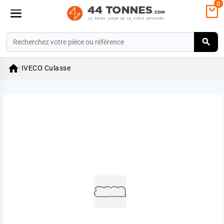
0

IVECO
Culasse