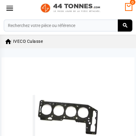
0

IVECO
Culasse