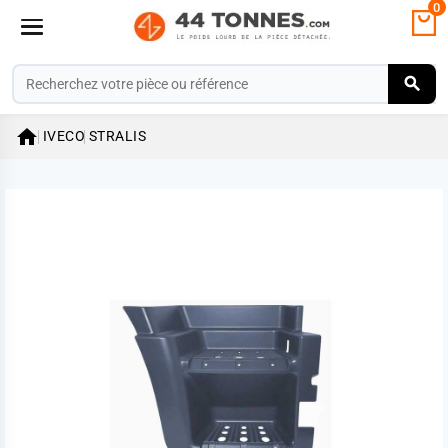
0

IVECO
STRALIS