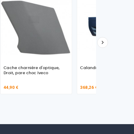

Cache charnière d'optique,
Calandre avant
Droit, pare choc Iveco
44,90 €
368,26 €