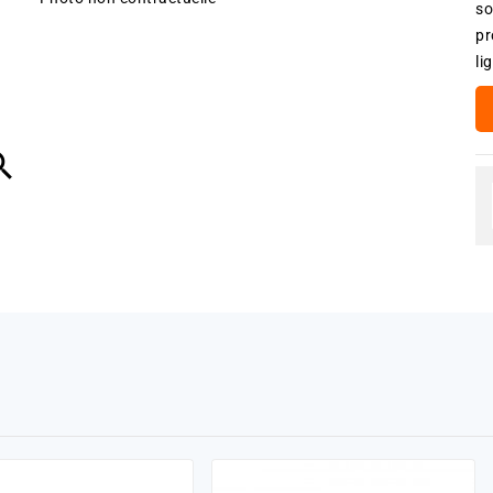
so
pr
li
