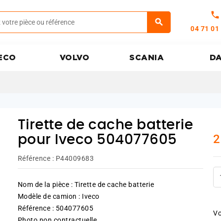
call
04 71 01
ECO
VOLVO
SCANIA
D
Tirette de cache batterie
2
pour Iveco 504077605
Référence :
P44009683
Nom de la pièce : Tirette de cache batterie
Modèle de camion : Iveco
Référence : 504077605
Vo
Photo non contractuelle