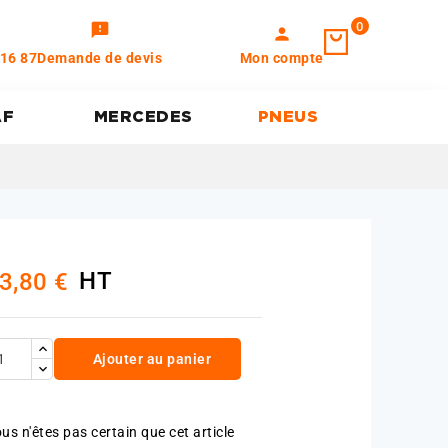
0
feedback
person
 16 87
Demande de devis
Mon compte
AF
MERCEDES
PNEUS
HT
3,80 €
Ajouter au panier
us n'êtes pas certain que cet article