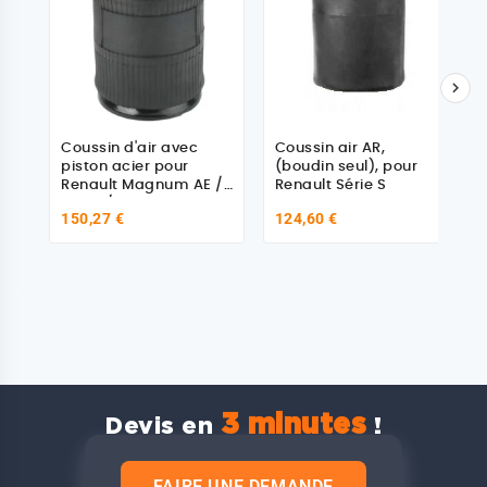

Coussin d'air avec
Coussin air AR,
piston acier pour
(boudin seul), pour
Renault Magnum AE /
Renault Série S
Volvo / Daf
150,27 €
124,60 €
3 minutes
Devis en
!
FAIRE UNE DEMANDE