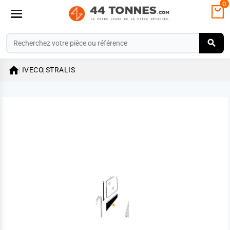
0

IVECO
STRALIS