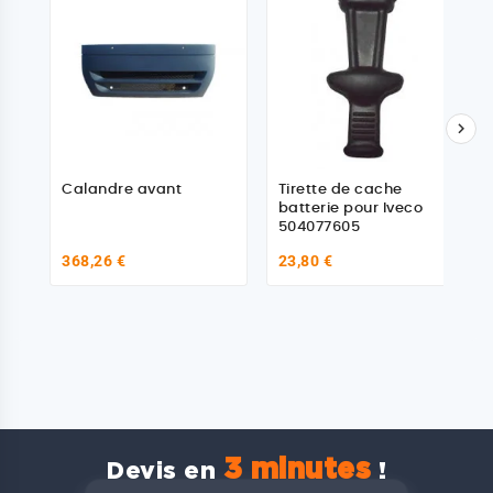

Calandre avant
Tirette de cache
batterie pour Iveco
504077605
368,26 €
23,80 €
3 minutes
Devis en
!