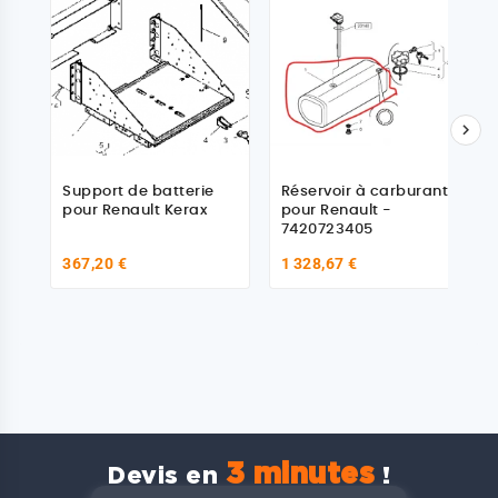

Support de batterie
Réservoir à carburant
pour Renault Kerax
pour Renault -
7420723405
367,20 €
1 328,67 €
3 minutes
Devis en
!