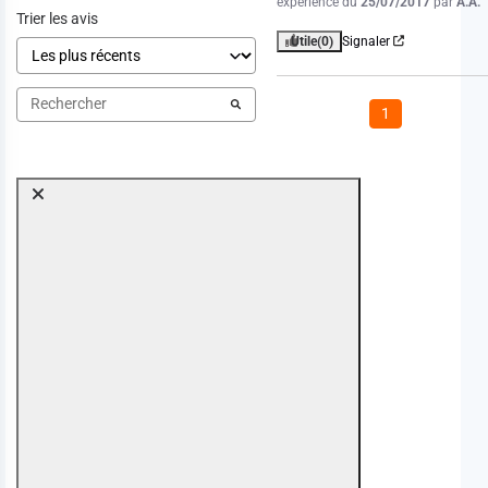
expérience du
25/07/2017
par
A.A.
Trier les avis
Utile
(0)
Signaler
1