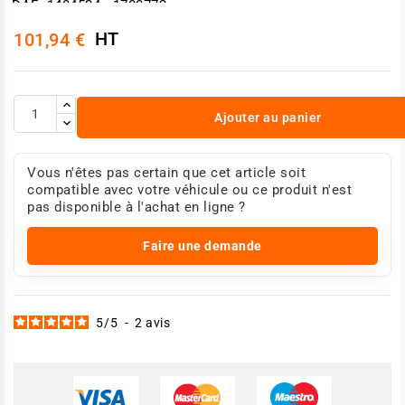
DAF 1404524 - 1700772
Renault 5010263004 - 7420783901 - 7420828448
HT
101,94 €
- 7482582816
Photo non contractuelle.
Ajouter au panier
Vous n'êtes pas certain que cet article soit
compatible avec votre véhicule ou ce produit n'est
pas disponible à l'achat en ligne ?
Faire une demande
5
/
5
-
2
avis