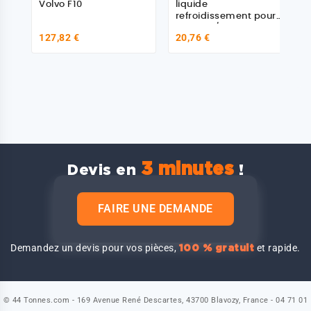
Volvo F10
liquide
refroidissement pour
Renault / Volvo
127,82 €
20,76 €
3 minutes
Devis en
!
FAIRE UNE DEMANDE
Demandez un devis pour vos pièces,
et rapide.
100 % gratuit
© 44 Tonnes.com - 169 Avenue René Descartes, 43700 Blavozy, France - 04 71 01