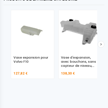

Vase expansion pour
Vase d'expansion,
Volvo F10
avec bouchons, sans
capteur de niveau,
pour Daf - Renault -
127,82 €
138,30 €
Volvo