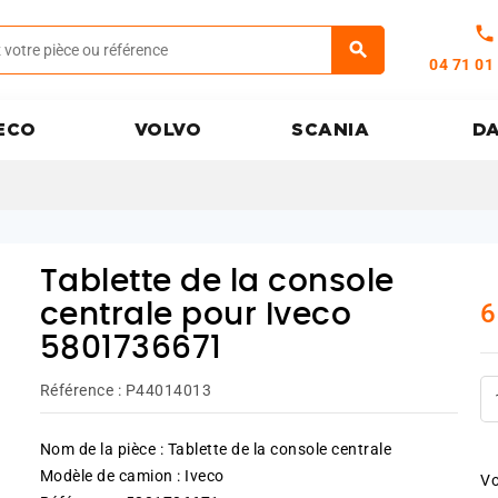
call
04 71 01
ECO
VOLVO
SCANIA
D
Tablette de la console
6
centrale pour Iveco
5801736671
Référence :
P44014013
Nom de la pièce : Tablette de la console centrale
Modèle de camion : Iveco
Vo