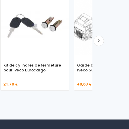

Kit de cylindres de fermeture
Garde boue avant gauche
pour Iveco Eurocargo,
Iveco 5802469567
21,70 €
40,60 €