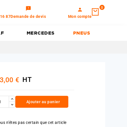
0
feedback
person
 16 87
Demande de devis
Mon compte
AF
MERCEDES
PNEUS
HT
3,00 €
Ajouter au panier
us n'êtes pas certain que cet article