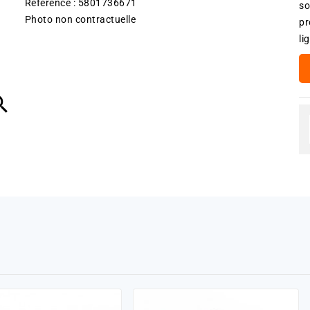
Référence : 5801736671
so
Photo non contractuelle
pr
li
