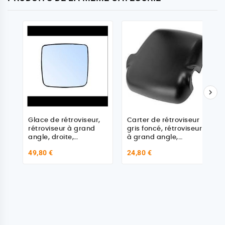

Glace de rétroviseur,
Carter de rétroviseur
rétroviseur à grand
gris foncé, rétroviseur
angle, droite,
à grand angle,
chauffant pour MAN
gauche pour MAN
49,80 €
24,80 €
81637336072
TGA/TGL/TGM/TGS/TGX