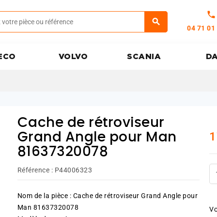
call
04 71 01
ECO
VOLVO
SCANIA
D
Cache de rétroviseur
1
Grand Angle pour Man
81637320078
Référence :
P44006323
Nom de la pièce : Cache de rétroviseur Grand Angle pour
Man 81637320078
Vo