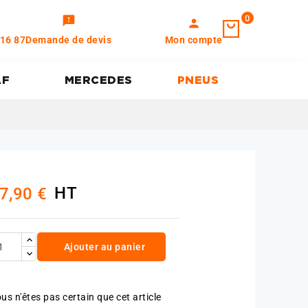
0
feedback
person
 16 87
Demande de devis
Mon compte
AF
MERCEDES
PNEUS
HT
7,90 €
Ajouter au panier
us n'êtes pas certain que cet article