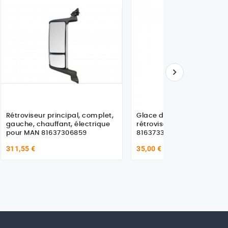

Rétroviseur principal, complet,
Glace de rétroviseur,
gauche, chauffant, électrique
rétroviseur principal pour MAN
pour MAN 81637306859
81637330101
311,55 €
35,00 €