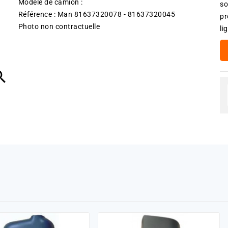
Modèle de camion :
so
Référence : Man 81637320078 - 81637320045
pr
Photo non contractuelle
li
