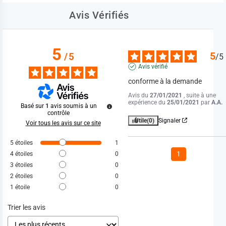
Avis Vérifiés
5
5
/
5
/
5
Avis vérifié
conforme à la demande
Avis du
27/01/2021
, suite à une
expérience du
25/01/2021
par
A.A.
Basé sur
1
avis soumis à un
contrôle
Utile
(0)
Signaler
Voir tous les avis sur ce site
5
étoiles
1
1
4
étoiles
0
3
étoiles
0
2
étoiles
0
1
étoile
0
Trier les avis