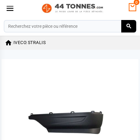
0

IVECO
STRALIS