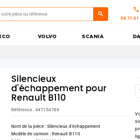
call
04 71 01
ECO
VOLVO
SCANIA
D
Silencieux
d'échappement pour
Renault B110
Référence :
44T154789
Vo
so
Nom de la pièce : Silencieux d'échappement
pr
Modèle de camion : Renault B110
li