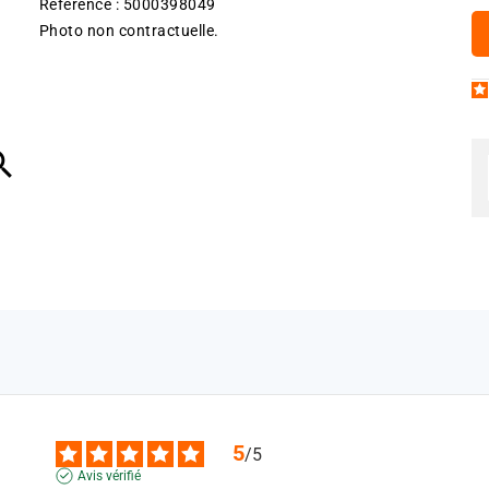
Référence : 5000398049
Photo non contractuelle.

5
/
5
Avis vérifié