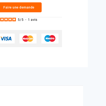
Faire une demande
5
/
5
-
1
avis