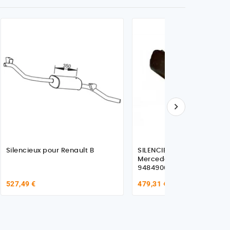

Silencieux pour Renault B
SILENCIEUX Euro 3 pour
Mercedes Benz Actros
9484900301
527,49 €
479,31 €