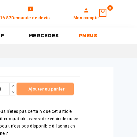
0
feedback
person
 16 87
Demande de devis
Mon compte
AF
MERCEDES
PNEUS
Ajouter au panier
us n'êtes pas certain que cet article
it compatible avec votre véhicule ou ce
oduit n'est pas disponible à l'achat en
gne ?