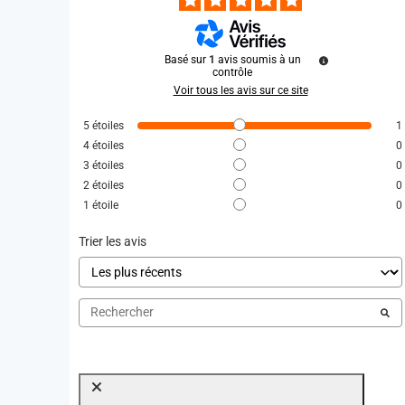
Basé sur
1
avis soumis à un
contrôle
Voir tous les avis sur ce site
5
étoiles
1
4
étoiles
0
3
étoiles
0
2
étoiles
0
1
étoile
0
Trier les avis