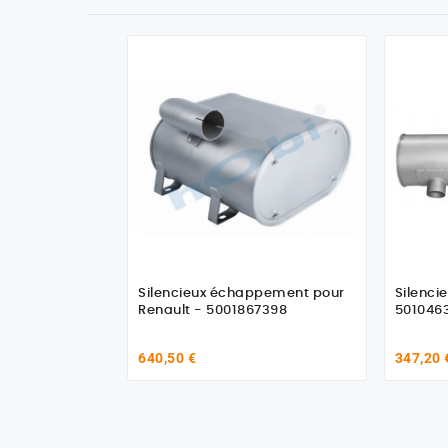
Silencieux échappement pour
Silenci
Renault - 5001867398
501046
640,50 €
347,20 