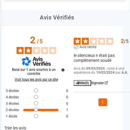
Avis Vérifiés
2
2
/
5
/
5
Avis vérifié
le silencieux n était pas 
complètement soudé
Avis du
09/03/2024
, suite à une
Basé sur
1
avis soumis à un
expérience du
19/02/2024
par
A.A.
contrôle
Voir tous les avis sur ce site
Utile
(0)
Signaler
5
étoiles
0
4
étoiles
0
1
3
étoiles
0
2
étoiles
1
1
étoile
0
Trier les avis