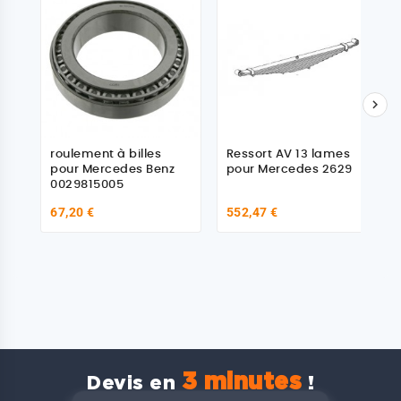

roulement à billes
Ressort AV 13 lames
pour Mercedes Benz
pour Mercedes 2629
0029815005
67,20 €
552,47 €
3 minutes
Devis en
!