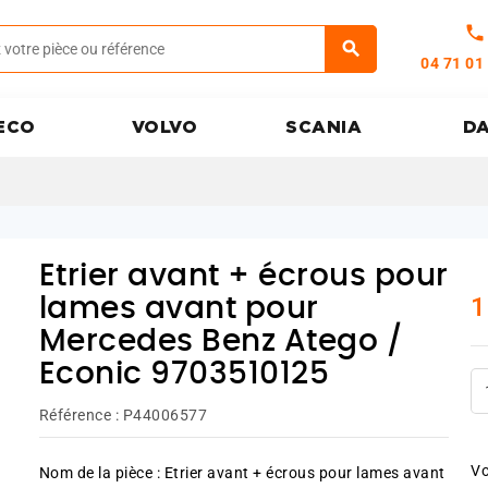
call
04 71 01
ECO
VOLVO
SCANIA
D
Etrier avant + écrous pour
1
lames avant pour
Mercedes Benz Atego /
Econic 9703510125
Référence :
P44006577
Vo
Nom de la pièce : Etrier avant + écrous pour lames avant