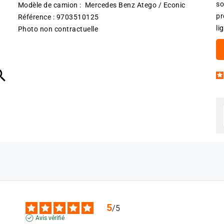
so
Modèle de camion : Mercedes Benz Atego / Econic
pr
Référence : 9703510125
li
Photo non contractuelle

5
/
5
Avis vérifié