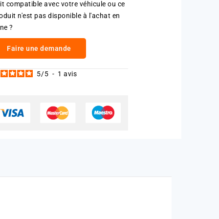
it compatible avec votre véhicule ou ce
oduit n'est pas disponible à l'achat en
gne ?
Faire une demande
5
/
5
-
1
avis