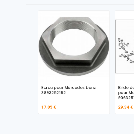
Ecrou pour Mercedes benz
Bride d
3893252152
pour M
906325
17,05 €
29,34 €