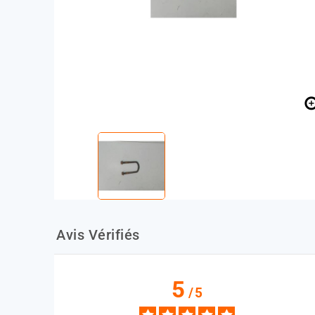
Avis Vérifiés
5
/
5