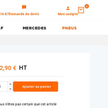
0
feedback
person
 16 87
Demande de devis
Mon compte
AF
MERCEDES
PNEUS
HT
2,90 €
Ajouter au panier
us n'êtes pas certain que cet article