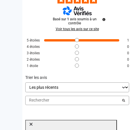
Basé sur
1
avis soumis à un
contrôle
Voir tous les avis sur ce site
5
étoiles
1
4
étoiles
0
3
étoiles
0
2
étoiles
0
1
étoile
0
Trier les avis