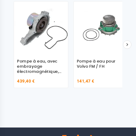

Pompe à eau, avec
Pompe à eau pour
embrayage
Volvo FM / FH
électromagnétique,
sans carter, avec joint,
439,40 €
141,47 €
Renault 7421814005 -
Volvo 23959580