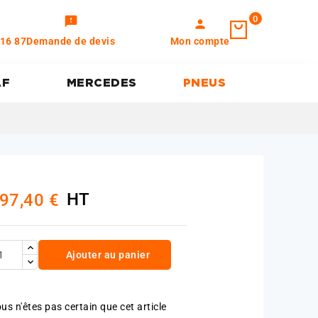
0
feedback
person
 16 87
Demande de devis
Mon compte
AF
MERCEDES
PNEUS
HT
97,40 €
Ajouter au panier
us n'êtes pas certain que cet article