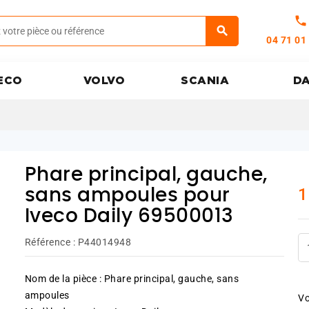
call
04 71 01
ECO
VOLVO
SCANIA
D
Phare principal, gauche,
1
sans ampoules pour
Iveco Daily 69500013
Référence :
P44014948
Nom de la pièce : Phare principal, gauche, sans
ampoules
Vo