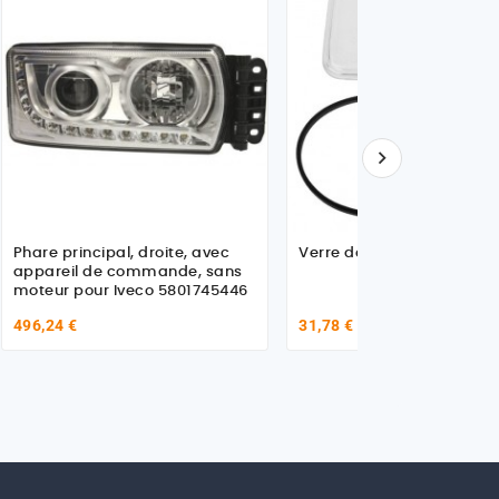

Phare principal, droite, avec
Verre de phare G / D pour
appareil de commande, sans
moteur pour Iveco 5801745446
496,24 €
31,78 €