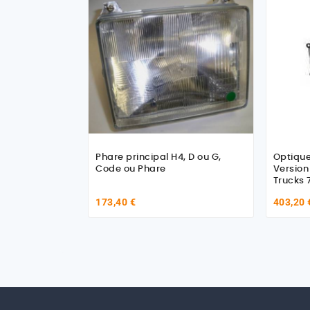
Phare principal H4, D ou G,
Optique
Code ou Phare
Version Fo
Trucks
173,40 €
403,20 