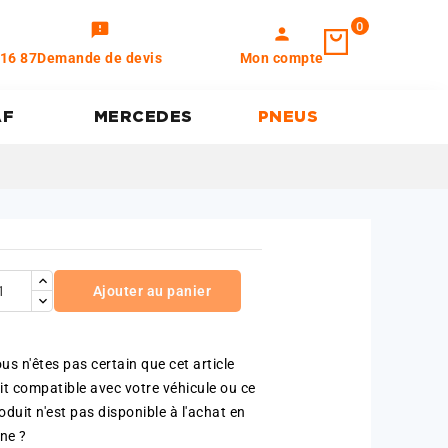
0
feedback
person
 16 87
Demande de devis
Mon compte
AF
MERCEDES
PNEUS
Ajouter au panier
us n'êtes pas certain que cet article
it compatible avec votre véhicule ou ce
oduit n'est pas disponible à l'achat en
gne ?