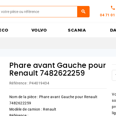
call
04 71 01
ECO
VOLVO
SCANIA
D
Phare avant Gauche pour
Renault 7482622259
Référence :
P44019434
Vo
Nom de la pièce : Phare avant Gauche pour Renault
so
7482622259
pr
Modèle de camion : Renault
li
Référence :