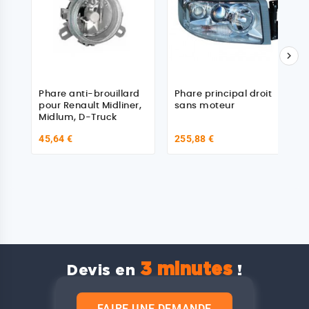

Phare anti-brouillard
Phare principal droit
pour Renault Midliner,
sans moteur
Midlum, D-Truck
45,64 €
255,88 €
3 minutes
Devis en
!
FAIRE UNE DEMANDE