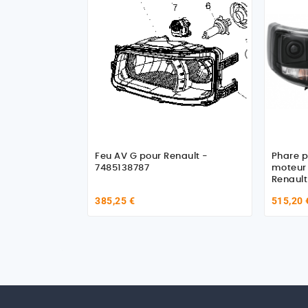
Feu AV G pour Renault -
Phare p
7485138787
moteur 
Renault
385,25 €
515,20 