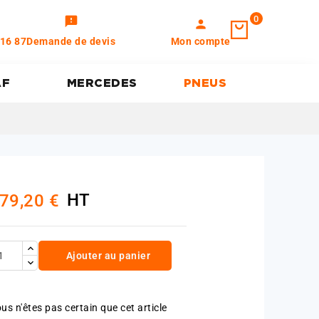
0
feedback
person
 16 87
Demande de devis
Mon compte
AF
MERCEDES
PNEUS
HT
79,20 €
Ajouter au panier
us n'êtes pas certain que cet article