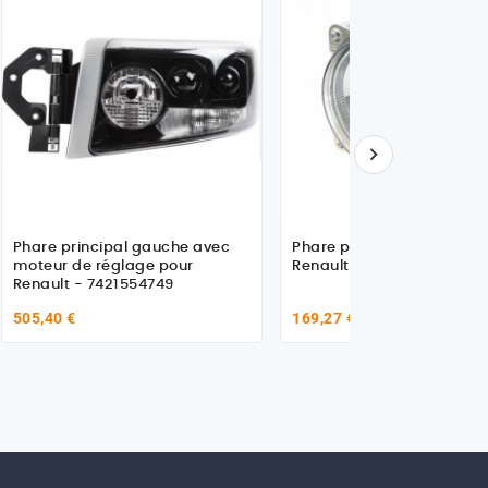

Phare principal gauche avec
Phare principal droit pour
moteur de réglage pour
Renault Trucks 74829264
Renault - 7421554749
505,40 €
169,27 €