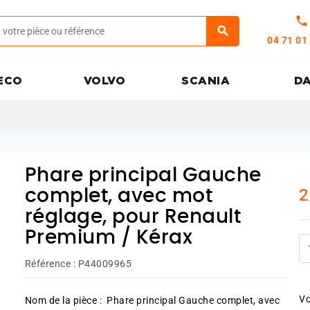
call
04 71 01
ECO
VOLVO
SCANIA
D
Phare principal Gauche
2
complet, avec mot
réglage, pour Renault
Premium / Kérax
Référence :
P44009965
Vo
Nom de la pièce :
Phare principal Gauche complet, avec