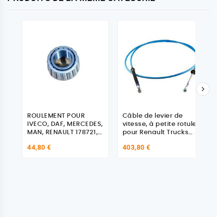

ROULEMENT POUR
Câble de levier de
IVECO, DAF, MERCEDES,
vitesse, à petite rotule,
MAN, RENAULT 178721,
pour Renault Trucks
5001823861, 93156500
5001856968
44,80 €
403,80 €