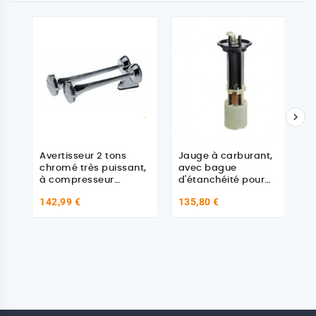

Avertisseur 2 tons
Jauge à carburant,
chromé très puissant,
avec bague
à compresseur
d'étanchéité pour
électropneumatique
IVECO 500324011
142,99 €
135,80 €
24 Volts pour Iveco
2994782