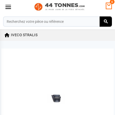
0

IVECO
STRALIS