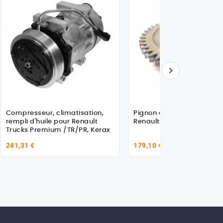

Compresseur, climatisation,
Pignon de compresseur p
rempli d'huile pour Renault
Renault Trucks 740316125
Trucks Premium /TR/PR, Kerax
241,31 €
179,10 €