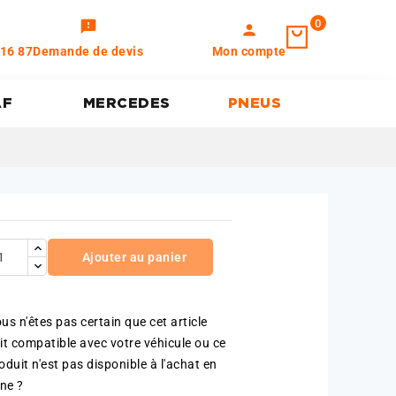
0
feedback
person
 16 87
Demande de devis
Mon compte
AF
MERCEDES
PNEUS
Ajouter au panier
us n'êtes pas certain que cet article
it compatible avec votre véhicule ou ce
oduit n'est pas disponible à l'achat en
gne ?