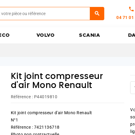
call
04 71 01
ECO
VOLVO
SCANIA
D
Kit joint compresseur
d'air Mono Renault
Référence :
P44019810
Vo
Kit joint compresseur d'air Mono Renault
so
N°1
pr
Référence : 7421136718
li
Photo non contractuelle.