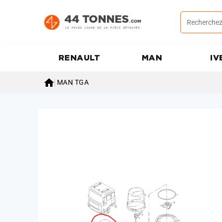
RENAULT
MAN
IV

MAN
TGA