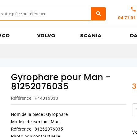
call
04 71 01
ECO
VOLVO
SCANIA
D
Gyrophare pour Man -
3
81252076035
Référence :
P44016330
Nom de la pièce : Gyrophare
Modèle de camion : Man
Référence : 81252076035
Vo
Photo non contractuelle