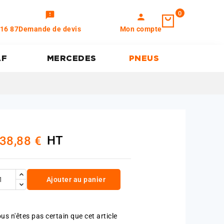
0
feedback
person
 16 87
Demande de devis
Mon compte
AF
MERCEDES
PNEUS
HT
38,88 €
Ajouter au panier
us n'êtes pas certain que cet article