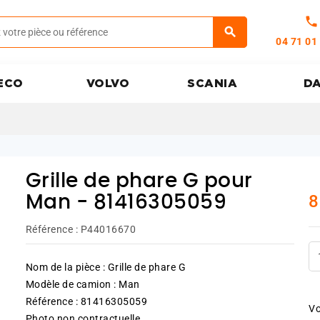
call
04 71 01
ECO
VOLVO
SCANIA
D
Grille de phare G pour
8
Man - 81416305059
Référence :
P44016670
Nom de la pièce : Grille de phare G
Modèle de camion : Man
Référence : 81416305059
Vo
Photo non contractuelle