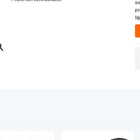
so
pr
li
