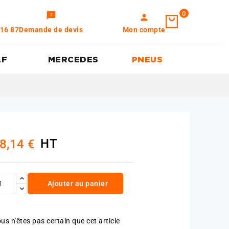
0
feedback
person
 16 87
Demande de devis
Mon compte
AF
MERCEDES
PNEUS
HT
8,14 €
Ajouter au panier
us n'êtes pas certain que cet article