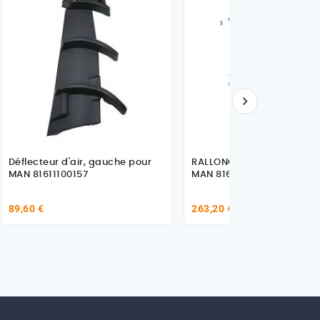

Déflecteur d'air, gauche pour
RALLONGE D'AILE A DROITE
MAN 81611100157
MAN 81612100438
89,60 €
263,20 €