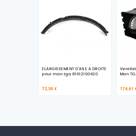
ELARGISSEMENT D'AILE A DROITE
Ventila
pour man tga 81612100420
Man TGA
72,50 €
174,61 