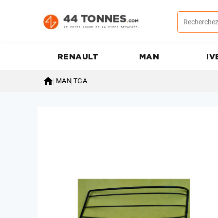
RENAULT
MAN
IV

MAN
TGA