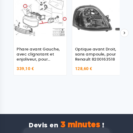

Phare avant Gauche,
Optique avant Droit,
avec clignotant et
sans ampoule, pour
enjoliveur, pour
Renault 8200163518
Renault 5010578855
339,10 €
128,60 €
3 minutes
Devis en
!