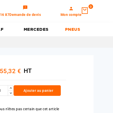
0
feedback
person
 16 87
Demande de devis
Mon compte
AF
MERCEDES
PNEUS
HT
55,32 €
Ajouter au panier
us n'êtes pas certain que cet article