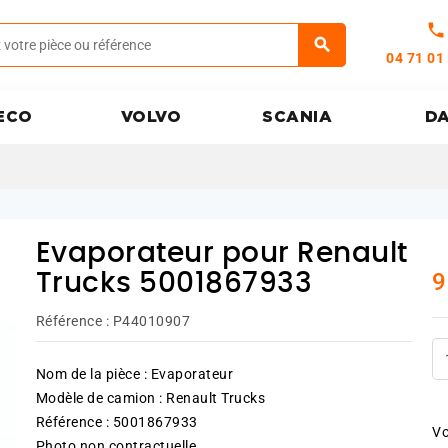
call
04 71 01
ECO
VOLVO
SCANIA
D
Evaporateur pour Renault
9
Trucks 5001867933
Référence :
P44010907
Nom de la pièce : Evaporateur
Modèle de camion : Renault Trucks
Référence : 5001867933
Vo
Photo non contractuelle