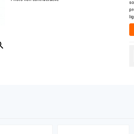
so
pr
li
