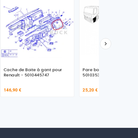

Cache de Boite à gant pour
Pare boue pour Renault T
Renault - 5010445747
5010353309
146,90 €
25,20 €