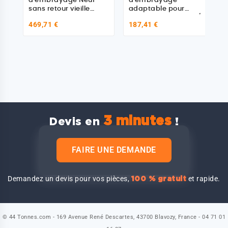
d'embrayage Neuf
d'embrayage
sans retour vieille
adaptable pour
pièce, pour Daf, Man,
Manager, Maxter, M/S,
469,71 €
187,41 €
Iveco, Renault, Volvo
G
3 minutes
Devis en
!
FAIRE UNE DEMANDE
Demandez un devis pour vos pièces,
et rapide.
100 % gratuit
© 44 Tonnes.com - 169 Avenue René Descartes, 43700 Blavozy, France - 04 71 01