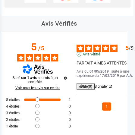
Avis Vérifiés
5
5
/
5
/
5
Avis vérifié
PARFAIT A MES ATTENTES
Avis du
01/05/2019
, suite à une
expérience du
17/02/2019
par
A.A.
Basé sur
1
avis soumis à un
contrôle
Utile
(0)
Signaler
Voir tous les avis sur ce site
5
étoiles
1
1
4
étoiles
0
3
étoiles
0
2
étoiles
0
1
étoile
0