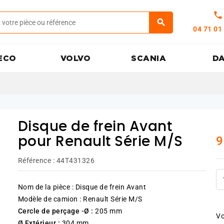
call
04 71 01
ECO
VOLVO
SCANIA
D
Disque de frein Avant
9
pour Renault Série M/S
Référence :
44T431326
Nom de la pièce : Disque de frein Avant
Modèle de camion : Renault Série M/S
Cercle de perçage -Ø :
205 mm
Vo
Ø Extérieur :
304 mm