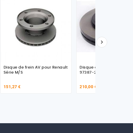

Disque de frein AV pour Renault
Disque de frein pour Isuzu
Série M/S
97387-229-0
151,27 €
210,00 €