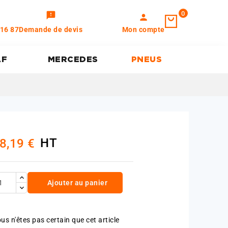
0
feedback
person
 16 87
Demande de devis
Mon compte
AF
MERCEDES
PNEUS
HT
8,19 €
Ajouter au panier
us n'êtes pas certain que cet article