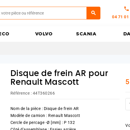
call
04 71 01
ECO
VOLVO
SCANIA
D
Disque de frein AR pour
5
Renault Mascott
Référence :
44T360266
Nom de la pièce : Disque de frein AR
Modèle de camion : Renault Mascott
Cercle de percage -Ø [mm] : P 132
Vo
Côté d'assemblage : Essieu arrière