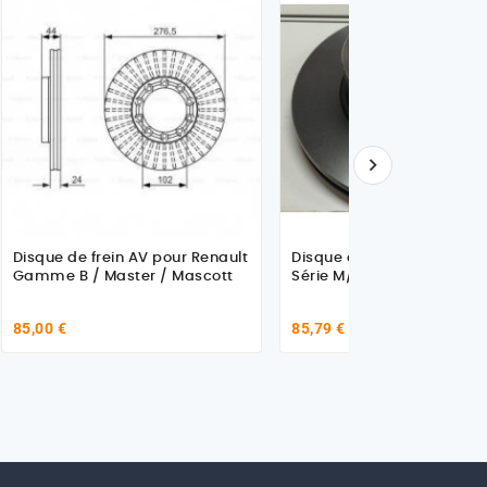

Disque de frein AV pour Renault
Disque de frein AV pour R
Gamme B / Master / Mascott
Série M/S
85,00 €
85,79 €