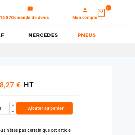
0
feedback
person
 16 87
Demande de devis
Mon compte
AF
MERCEDES
PNEUS
HT
8,27 €
Ajouter au panier
us n'êtes pas certain que cet article