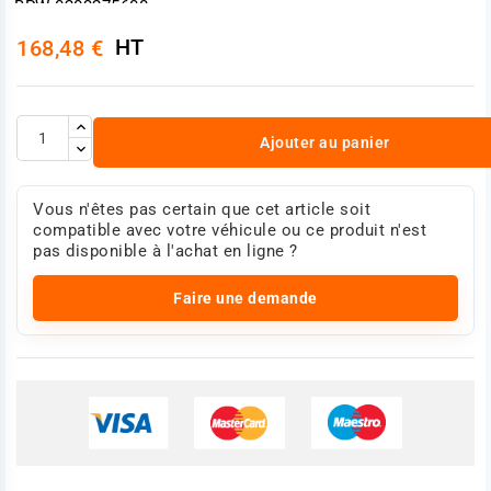
BPW 0203275600
DAF 1506400
HT
168,48 €
KNORR-BREMSE II31407
KNORR-BREMSE II31407AT
KNORR-BREMSE II31407ES
KOGEL 335984
SCANIA 1935451
Ajouter au panier
WABCO 9254601020
WABCO 9254601020
WABCO 9254800500
WABCO 9254800500
Vous n'êtes pas certain que cet article soit
Photo non contractuelle
compatible avec votre véhicule ou ce produit n'est
pas disponible à l'achat en ligne ?
Faire une demande