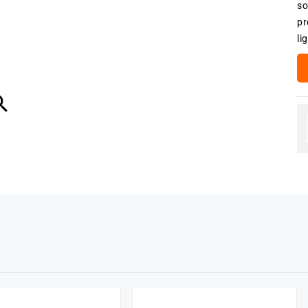
so
pr
li
