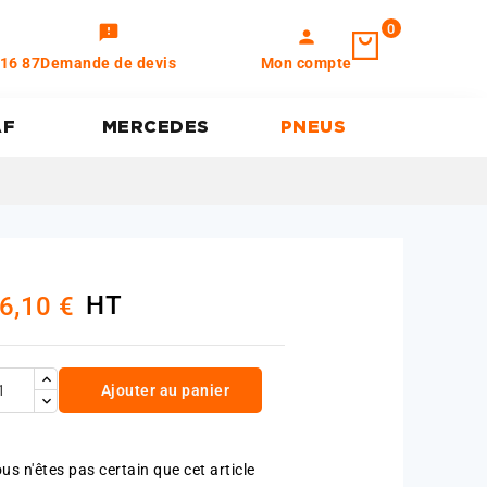
0
feedback
person
 16 87
Demande de devis
Mon compte
AF
MERCEDES
PNEUS
HT
6,10 €
Ajouter au panier
us n'êtes pas certain que cet article