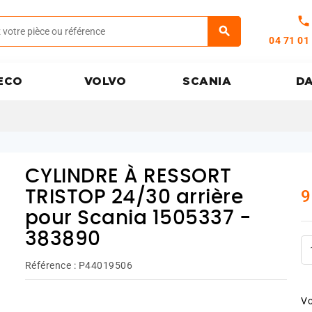
call
04 71 01
ECO
VOLVO
SCANIA
D
CYLINDRE À RESSORT
9
TRISTOP 24/30 arrière
pour Scania 1505337 -
383890
Référence :
P44019506
Vo