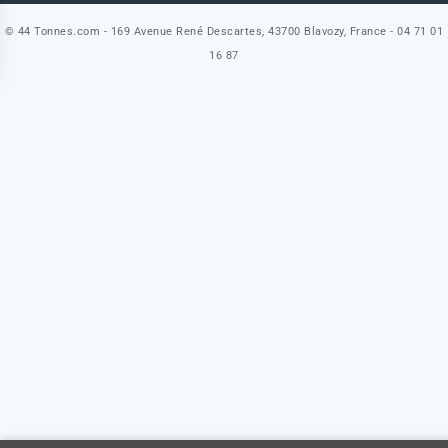
© 44 Tonnes.com - 169 Avenue René Descartes, 43700 Blavozy, France - 04 71 01
16 87