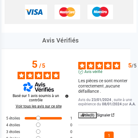
Avis Vérifiés
5
5
/
5
/
5
Avis vérifié
Les pièces ce sont monter 
correctement ,aucune 
défaillance .
Basé sur
1
avis soumis à un
Avis du
23/01/2024
, suite à une
contrôle
expérience du
08/01/2024
par
A.A.
Voir tous les avis sur ce site
Utile
(0)
Signaler
5
étoiles
1
4
étoiles
0
3
étoiles
0
1