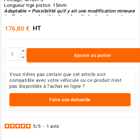
Longueur tige piston: 15mm
Adaptable = Possibilité qu'il y ait une modification mineure
à effectuer sur le véhicule ou le cylindre lors du montage.
Exemple repositionnement des tuyaux d'air par
HT
176,80 €
desserrage/resserrage du corps, réduction des connexions
d'air, etc...
Modèle de camion : Scania Série 4
Référence : 1526609 - 1516660 - 1802409 - 2147780 -
2192928 - 2192929 - 2147780 - 2147781
Ajouter au panier
Photo non contractuelle
Vous n'êtes pas certain que cet article soit
compatible avec votre véhicule ou ce produit n'est
pas disponible à l'achat en ligne ?
Faire une demande
5
/
5
-
1
avis