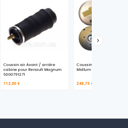

Coussin air Avant / arrière
Coussin d'air AR pour Ren
cabine pour Renault Magnum
Midlum
5000791271
112,00 €
248,75 €