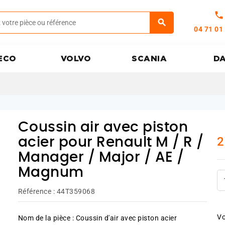
call
04 71 01
ECO
VOLVO
SCANIA
D
Coussin air avec piston
2
acier pour Renault M / R /
Manager / Major / AE /
Magnum
Référence :
44T359068
Vo
Nom de la pièce : Coussin d'air avec piston acier