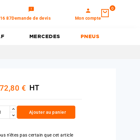
0
feedback
person
 16 87
Demande de devis
Mon compte
AF
MERCEDES
PNEUS
HT
72,80 €
Ajouter au panier
us n'êtes pas certain que cet article