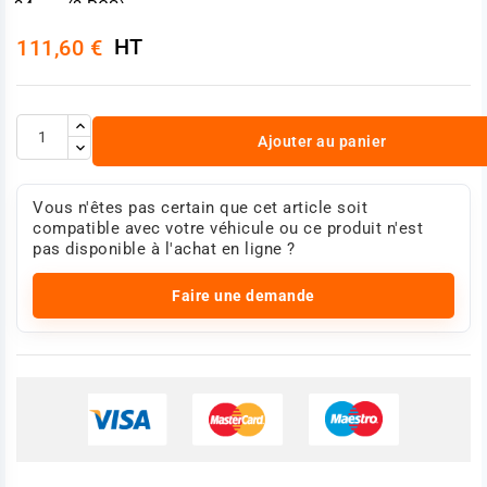
34mm (3 PCS)
Code EAN 3700461469008
HT
111,60 €
Caractéristiques Ø34 H.63mm
Ø28 H.55mm
Ø23 H.55mm
Durée de garantie 2 ans
Référence :
Ajouter au panier
Photo non contractuelle
Vous n'êtes pas certain que cet article soit
compatible avec votre véhicule ou ce produit n'est
pas disponible à l'achat en ligne ?
Faire une demande