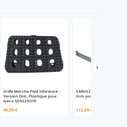

Grille Marche Pied Inferieure -
SANGLE RESERVOIR Larg. 5
Version Doit, Plastique pour
mm pour Iveco 41271918
Iveco 504329078
46,20 €
112,39 €