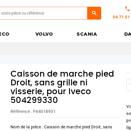
call
04 71 01
ECO
VOLVO
SCANIA
D
Caisson de marche pied
Droit, sans grille ni
visserie, pour Iveco
504299330
Vo
Référence :
P44018931
so
pr
Nom de la pièce : Caisson de marche pied Droit, sans
li