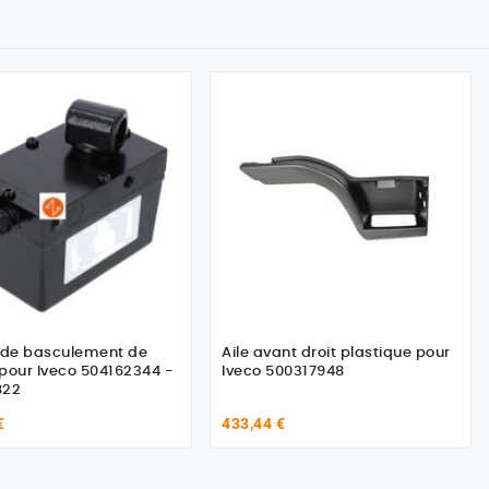
de basculement de
Aile avant droit plastique pour
pour Iveco 504162344 -
Iveco 500317948
822
€
433,44 €