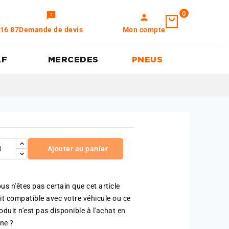
0
feedback
person
 16 87
Demande de devis
Mon compte
AF
MERCEDES
PNEUS
Ajouter au panier
us n'êtes pas certain que cet article
it compatible avec votre véhicule ou ce
oduit n'est pas disponible à l'achat en
gne ?