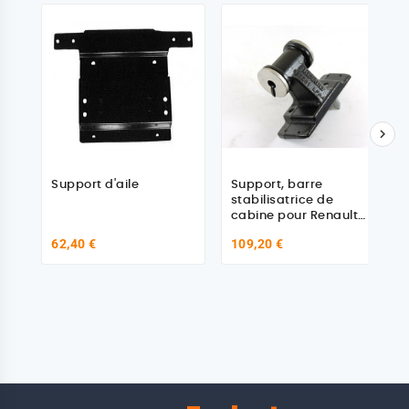

Support d'aile
Support, barre
stabilisatrice de
cabine pour Renault
Trucks Premium
62,40 €
109,20 €
/TR/PR, Premium II
TR/PR/ DXi 7, Kerax
/DXi 11/13