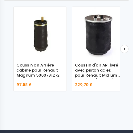

Coussin air Arrière
Coussin d'air AR, livré
cabine pour Renault
avec piston acier,
Magnum 5000791272
pour Renault Midlum /
Premium / Kerax /
97,55 €
229,70 €
Magnum