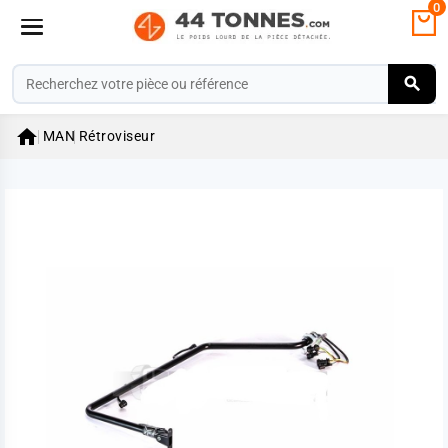
0

MAN
Rétroviseur