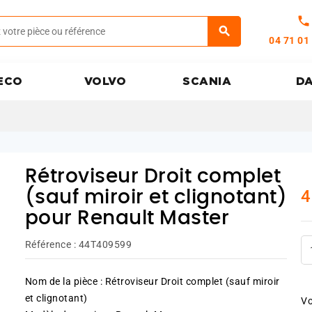
call
04 71 01
ECO
VOLVO
SCANIA
D
Rétroviseur Droit complet
4
(sauf miroir et clignotant)
pour Renault Master
Référence :
44T409599
Nom de la pièce : Rétroviseur Droit complet (sauf miroir
et clignotant)
Vo