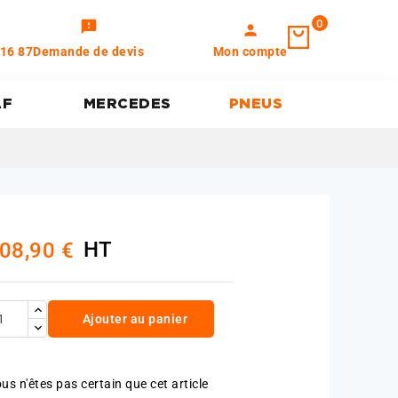
0
feedback
person
 16 87
Demande de devis
Mon compte
AF
MERCEDES
PNEUS
HT
08,90 €
Ajouter au panier
us n'êtes pas certain que cet article