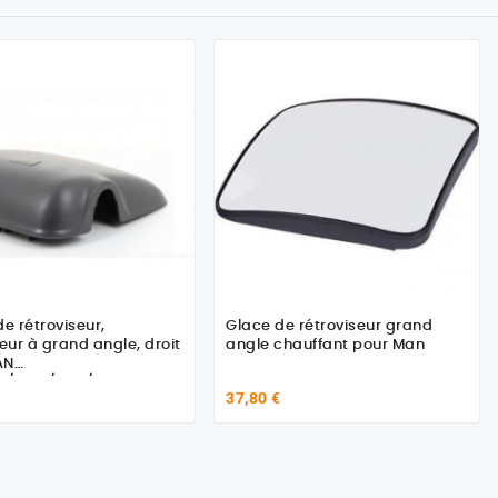
de rétroviseur,
Glace de rétroviseur grand
seur à grand angle, droit
angle chauffant pour Man
AN
L/TGM/TGS/TGX
37,80 €