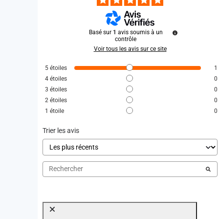
Basé sur
1
avis soumis à un
contrôle
Voir tous les avis sur ce site
5
étoiles
1
4
étoiles
0
3
étoiles
0
2
étoiles
0
1
étoile
0
Trier les avis