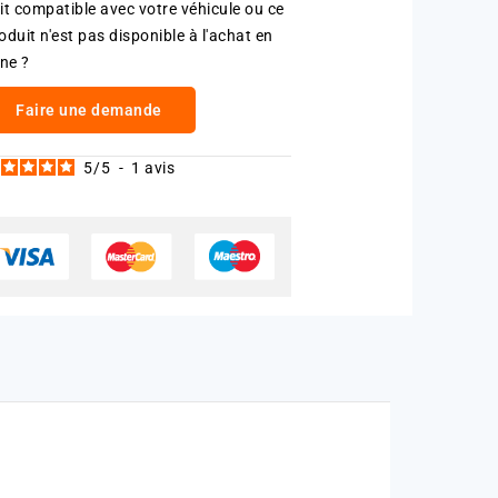
it compatible avec votre véhicule ou ce
oduit n'est pas disponible à l'achat en
gne ?
Faire une demande
5
/
5
-
1
avis