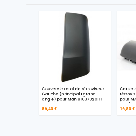
Couvercle total de rétroviseur
Carter 
Gauche (principal+grand
rétrovi
angle) pour Man 81637320111
pour M
TGA/TG
86,40 €
16,80 €