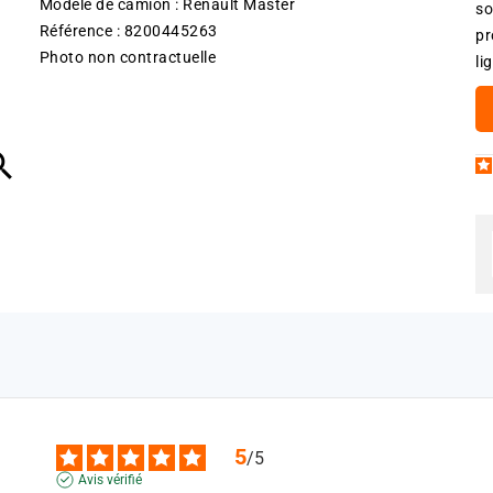
Modèle de camion : Renault Master
so
Référence : 8200445263
pr
Photo non contractuelle
li

5
/
5
Avis vérifié