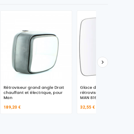

Rétroviseur grand angle Droit
Glace de rétroviseur,
chauffant et électrique, pour
rétroviseur à grand angle
Man
MAN 81637330104 -
81637330105
189,20 €
32,55 €