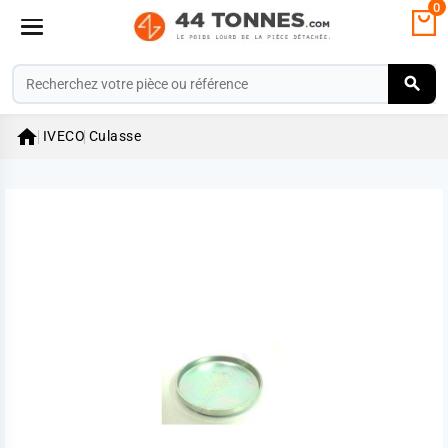
0

IVECO
Culasse