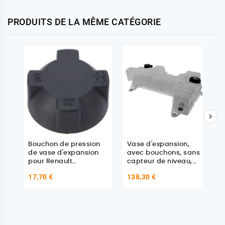
PRODUITS DE LA MÊME CATÉGORIE

Bouchon de pression
Vase d'expansion,
de vase d'expansion
avec bouchons, sans
pour Renault
capteur de niveau,
7421064319
pour Daf - Renault -
17,70 €
138,30 €
Volvo