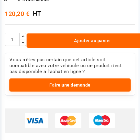
Renault 7420783903
Renault 7482582818
HT
120,20 €
Volvo 20783903
Volvo 82582818
Photo non contractuelle
Ajouter au panier
Vous n'êtes pas certain que cet article soit
compatible avec votre véhicule ou ce produit n'est
pas disponible à l'achat en ligne ?
Faire une demande