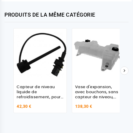
PRODUITS DE LA MÊME CATÉGORIE

Capteur de niveau
Vase d'expansion,
liquide de
avec bouchons, sans
refroidissement, pour
capteur de niveau,
Daf 1939419 - 2129469
pour Daf - Renault -
42,30 €
138,30 €
Volvo