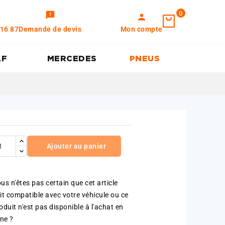
0
feedback
person
 16 87
Demande de devis
Mon compte
AF
MERCEDES
PNEUS
Ajouter au panier
us n'êtes pas certain que cet article
it compatible avec votre véhicule ou ce
oduit n'est pas disponible à l'achat en
gne ?