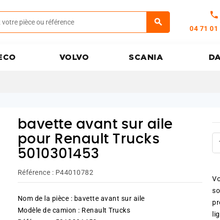
call
04 71 01
ECO
VOLVO
SCANIA
D
bavette avant sur aile
pour Renault Trucks
5010301453
Référence :
P44010782
Vo
so
Nom de la pièce : bavette avant sur aile
pr
Modèle de camion : Renault Trucks
li