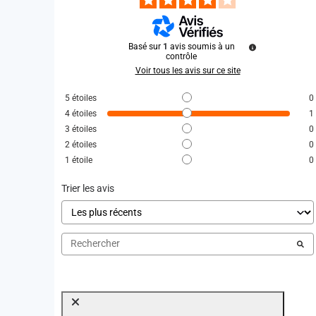
Basé sur
1
avis soumis à un
contrôle
Voir tous les avis sur ce site
5
étoiles
0
4
étoiles
1
3
étoiles
0
2
étoiles
0
1
étoile
0
Trier les avis