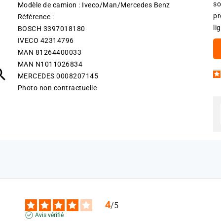
so
Modèle de camion : Iveco/Man/Mercedes Benz
pr
Référence :
li
BOSCH 3397018180
IVECO 42314796
MAN 81264400033
MAN N1011026834

MERCEDES 0008207145
Photo non contractuelle
4
/
5
Avis vérifié