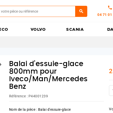
call
04 71 01
ECO
VOLVO
SCANIA
D
Balai d'essuie-glace
2
800mm pour
Iveco/Man/Mercedes
Benz
Référence :
P44001239
Vo
Nom de la pièce : Balai d'essuie-glace