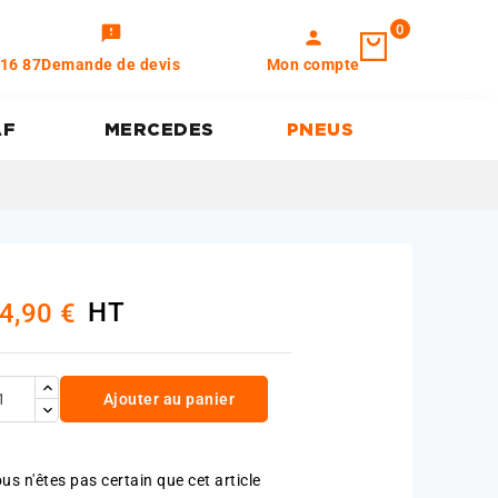
0
feedback
person
 16 87
Demande de devis
Mon compte
AF
MERCEDES
PNEUS
HT
4,90 €
Ajouter au panier
us n'êtes pas certain que cet article