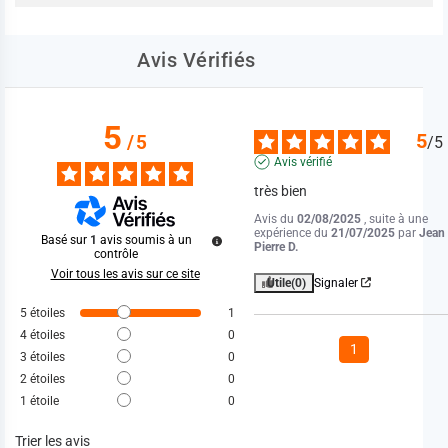
Avis Vérifiés
5
5
/
5
/
5
Avis vérifié
très bien
Avis du
02/08/2025
, suite à une
expérience du
21/07/2025
par
Jean
Basé sur
1
avis soumis à un
Pierre D.
contrôle
Voir tous les avis sur ce site
Utile
(0)
Signaler
5
étoiles
1
4
étoiles
0
1
3
étoiles
0
2
étoiles
0
1
étoile
0
Trier les avis