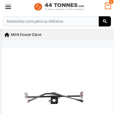
0

MAN
Essuie Glace